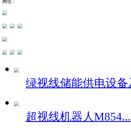
网址：
绿视线储能供电设备及.
超视线机器人M854...