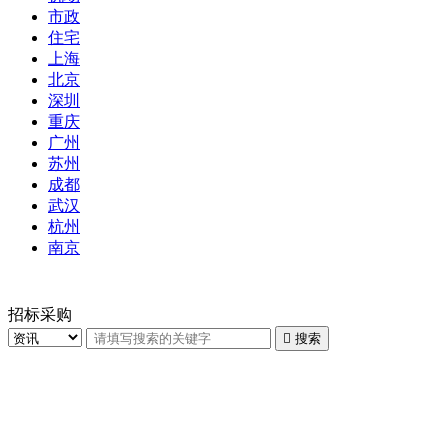
市政
住宅
上海
北京
深圳
重庆
广州
苏州
成都
武汉
杭州
南京
招标采购

搜索