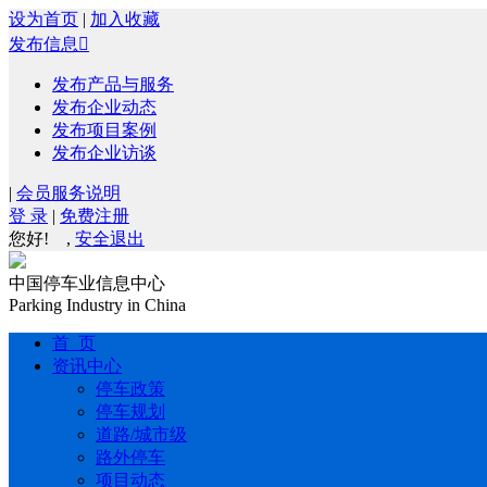
设为首页
|
加入收藏
发布信息

发布产品与服务
发布企业动态
发布项目案例
发布企业访谈
|
会员服务说明
登 录
|
免费注册
您好!
,
安全退出
中国停车业信息中心
Parking Industry in China
首 页
资讯中心
停车政策
停车规划
道路/城市级
路外停车
项目动态