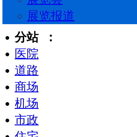
展览报道
分站 ：
医院
道路
商场
机场
市政
住宅