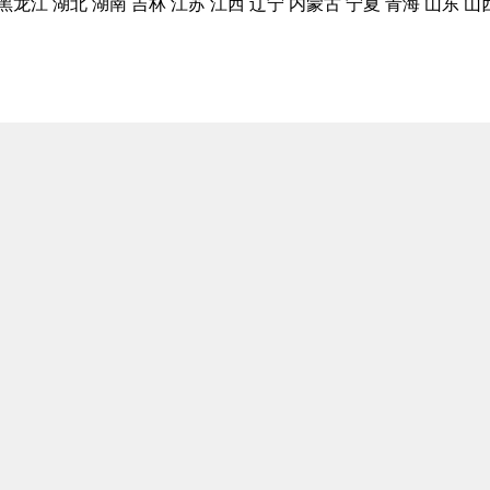
黑龙江
湖北
湖南
吉林
江苏
江西
辽宁
内蒙古
宁夏
青海
山东
山