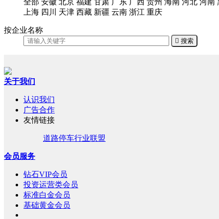
全部
安徽
北京
福建
甘肃
广东
广西
贵州
海南
河北
河南
上海
四川
天津
西藏
新疆
云南
浙江
重庆
按企业名称

搜索
关于我们
认识我们
广告合作
友情链接
道路停车行业联盟
会员服务
钻石VIP会员
投资运营类会员
标准白金会员
基础黄金会员