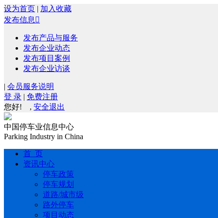
设为首页
|
加入收藏
发布信息

发布产品与服务
发布企业动态
发布项目案例
发布企业访谈
|
会员服务说明
登 录
|
免费注册
您好!
,
安全退出
中国停车业信息中心
Parking Industry in China
首 页
资讯中心
停车政策
停车规划
道路/城市级
路外停车
项目动态