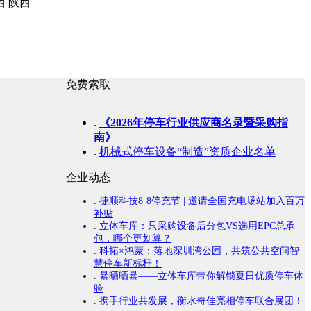
西
陕西
免费索取
.
《2026年停车行业供应商名录暨采购指
南》
.
机械式停车设备“制造”资质企业名单
企业动态
.
捷顺科技8·8停充节 | 邀请全国充电场站加入百万
补贴
.
立体车库：只采购设备后分包VS选用EPC总承
包，哪个更划算？
.
科拓×鸿蒙：落地深圳湾公园，共筑公共空间智
慧停车新标杆！
.
暴晒晒暴——立体车库带你解锁夏日优质停车体
验
.
携手行业共发展，衡水奇佳亮相停车联合展团！