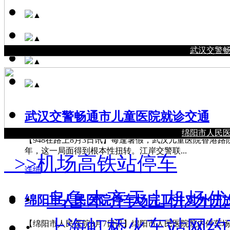
▲
▲
武汉交警
▲
▲
武汉交警畅通市儿童医院就诊交通
绵阳市人民
【948在路上8月3日讯】每逢暑假，武汉儿童医院香港
年，这一局面得到根本性扭转。江岸交警联...
>>机场高铁站停车
详细
·
乌鲁木齐天山机场优
绵阳市人民医院停车场完工并对外开
·
上海虹桥火车站网约
【绵阳市人民医院8月7日讯】绵阳市人民医院院内停车