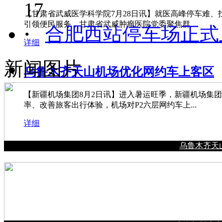
17
【甘肃省武威医学科学院7月28日讯】就医高峰停车难
引领便民服务，甘肃省武威肿瘤医院党委聚焦群...
·
合肥西站停车场正式
详细
新闻图片
乌鲁木齐天山机场优化网约车上客区
【新疆机场集团8月2日讯】进入暑运旺季，新疆机场集
率、改善旅客出行体验，机场对P2六层网约车上...
详细
乌鲁木齐天