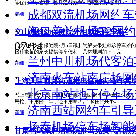
续优化停车管理，提升通行效率。交通路线■编辑...
·
成都双流机场网约车
详细
·
海口美兰机场T2网
文山州妇幼保健院外租就医停车场
07-14
【文山州妇幼保健院8月6日讯】为解决带娃就诊停车难
接种疫苗的家长提供停车便利，具体规则如下：完...
·
兰州中川机场代客泊
详细
·
济南火车站南广场网
上海天目西路街道推出金融街错峰共享.
·
北京南站地下停车场
【上海静安7月31日讯】“以前下班回家抢车位全凭运
用抢、不用挪，车子还不用暴晒。”家住合兴小...
·
济南西站网约车引导
详细
·
扬泰机场停车场智能
甘肃省武威肿瘤医院推出免费代泊服