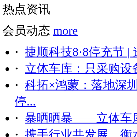
热点资讯
会员动态
more
·
捷顺科技8·8停充节 |
·
立体车库：只采购设备后
·
科拓×鸿蒙：落地深
停...
·
暴晒晒暴——立体车
·
携手行业共发展，衡