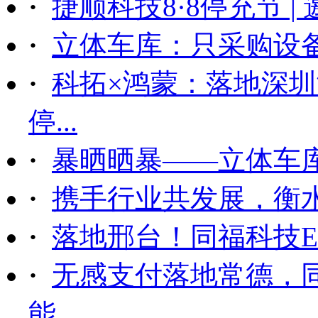
·
捷顺科技8·8停充节 |
·
立体车库：只采购设备后
·
科拓×鸿蒙：落地深
停...
·
暴晒晒暴——立体车
·
携手行业共发展，衡
·
落地邢台！同福科技ET
·
无感支付落地常德，
能...