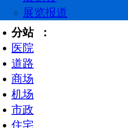
展览报道
分站 ：
医院
道路
商场
机场
市政
住宅