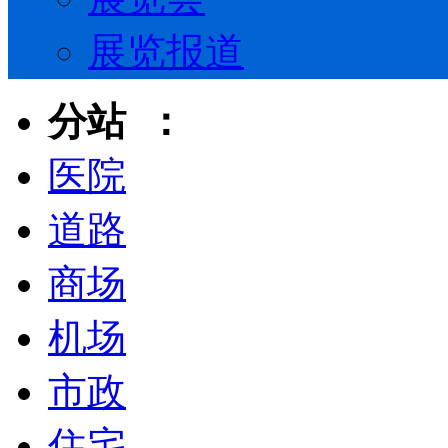
展览报道
分站 ：
医院
道路
商场
机场
市政
住宅