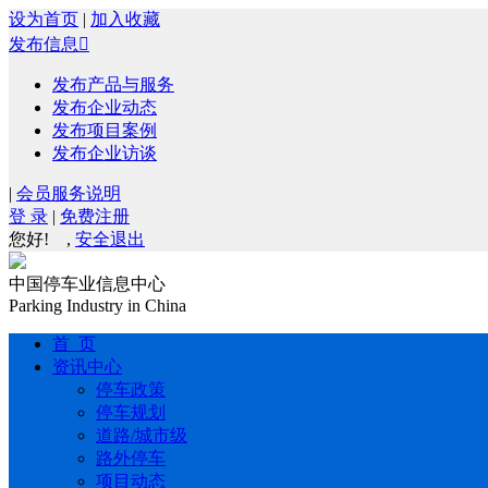
设为首页
|
加入收藏
发布信息

发布产品与服务
发布企业动态
发布项目案例
发布企业访谈
|
会员服务说明
登 录
|
免费注册
您好!
,
安全退出
中国停车业信息中心
Parking Industry in China
首 页
资讯中心
停车政策
停车规划
道路/城市级
路外停车
项目动态