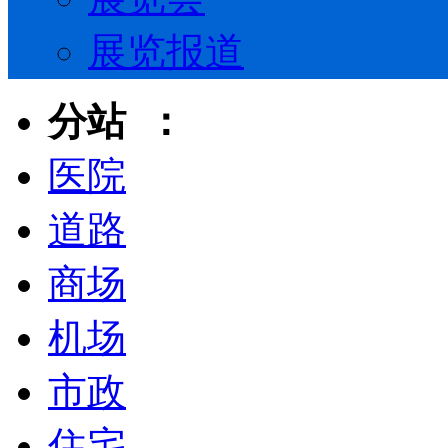
展览报道
分站 ：
医院
道路
商场
机场
市政
住宅