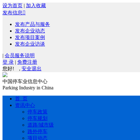
设为首页
|
加入收藏
发布信息

发布产品与服务
发布企业动态
发布项目案例
发布企业访谈
|
会员服务说明
登 录
|
免费注册
您好!
,
安全退出
中国停车业信息中心
Parking Industry in China
首 页
资讯中心
停车政策
停车规划
道路/城市级
路外停车
项目动态