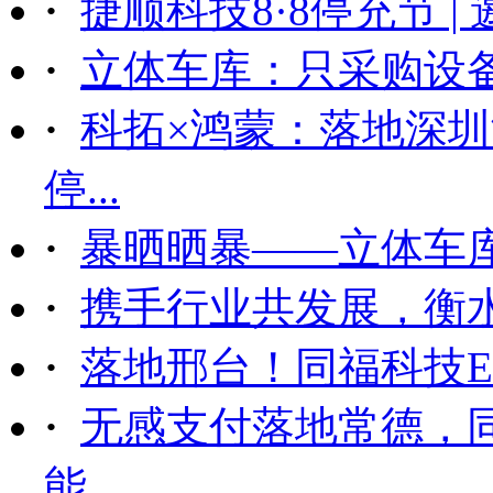
·
捷顺科技8·8停充节 |
·
立体车库：只采购设备后
·
科拓×鸿蒙：落地深
停...
·
暴晒晒暴——立体车
·
携手行业共发展，衡
·
落地邢台！同福科技ET
·
无感支付落地常德，
能...