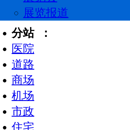
展览报道
分站 ：
医院
道路
商场
机场
市政
住宅