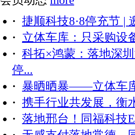
·
捷顺科技8·8停充节 |
·
立体车库：只采购设备后
·
科拓×鸿蒙：落地深
停...
·
暴晒晒暴——立体车
·
携手行业共发展，衡
·
落地邢台！同福科技ET
·
无感支付落地常德，