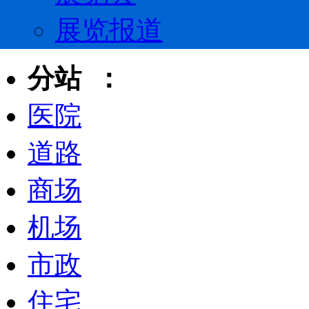
展览报道
分站 ：
医院
道路
商场
机场
市政
住宅