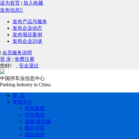
设为首页
|
加入收藏
发布信息

发布产品与服务
发布企业动态
发布项目案例
发布企业访谈
|
会员服务说明
登 录
|
免费注册
您好!
,
安全退出
中国停车业信息中心
Parking Industry in China
首 页
资讯中心
停车政策
停车规划
道路/城市级
路外停车
项目动态