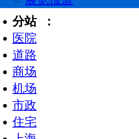
分站 ：
医院
道路
商场
机场
市政
住宅
上海