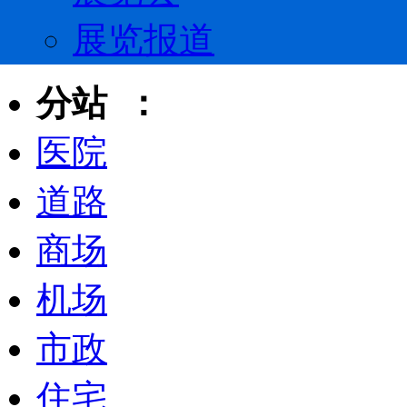
展览报道
分站 ：
医院
道路
商场
机场
市政
住宅