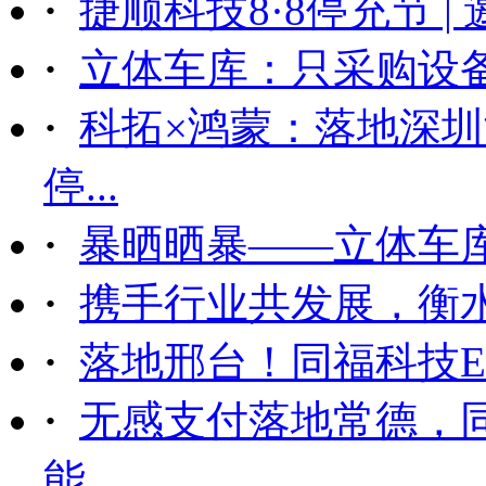
·
捷顺科技8·8停充节 |
·
立体车库：只采购设备后
·
科拓×鸿蒙：落地深
停...
·
暴晒晒暴——立体车
·
携手行业共发展，衡
·
落地邢台！同福科技ET
·
无感支付落地常德，
能...