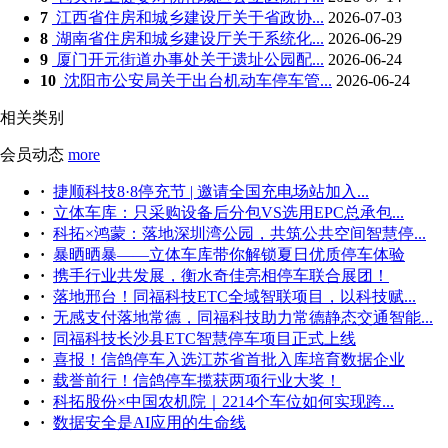
7
江西省住房和城乡建设厅关于省政协...
2026-07-03
8
湖南省住房和城乡建设厅关于系统化...
2026-06-29
9
厦门开元街道办事处关于遗址公园配...
2026-06-24
10
沈阳市公安局关于出台机动车停车管...
2026-06-24
相关类别
会员动态
more
·
捷顺科技8·8停充节 | 邀请全国充电场站加入...
·
立体车库：只采购设备后分包VS选用EPC总承包...
·
科拓×鸿蒙：落地深圳湾公园，共筑公共空间智慧停...
·
暴晒晒暴——立体车库带你解锁夏日优质停车体验
·
携手行业共发展，衡水奇佳亮相停车联合展团！
·
落地邢台！同福科技ETC全域智联项目，以科技赋...
·
无感支付落地常德，同福科技助力常德静态交通智能...
·
同福科技长沙县ETC智慧停车项目正式上线
·
喜报！信鸽停车入选江苏省首批入库培育数据企业
·
载誉前行！信鸽停车揽获两项行业大奖！
·
科拓股份×中国农机院｜2214个车位如何实现跨...
·
数据安全是AI应用的生命线