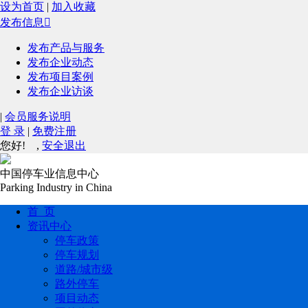
设为首页
|
加入收藏
发布信息

发布产品与服务
发布企业动态
发布项目案例
发布企业访谈
|
会员服务说明
登 录
|
免费注册
您好!
,
安全退出
中国停车业信息中心
Parking Industry in China
首 页
资讯中心
停车政策
停车规划
道路/城市级
路外停车
项目动态