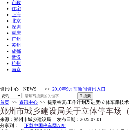
市政
住宅
上海
北京
深圳
重庆
广州
苏州
成都
武汉
杭州
南京
资讯中心
NEWS
>>
2010年9月前新闻资讯入口

搜索
首页
>>
资讯中心
>>
提案答复/工作计划及进度/立体车库技术
郑州市城乡建设局关于立体停车场（
来源：
郑州市城乡建设局
发布日期：
2025-07-01
分享到：
下载中国停车网APP