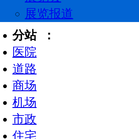
展览报道
分站 ：
医院
道路
商场
机场
市政
住宅