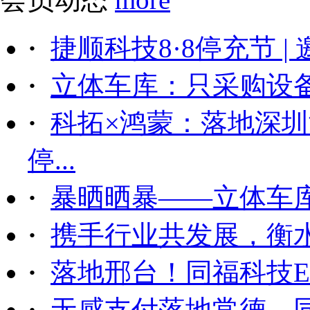
·
捷顺科技8·8停充节 |
·
立体车库：只采购设备后
·
科拓×鸿蒙：落地深
停...
·
暴晒晒暴——立体车
·
携手行业共发展，衡
·
落地邢台！同福科技ET
·
无感支付落地常德，