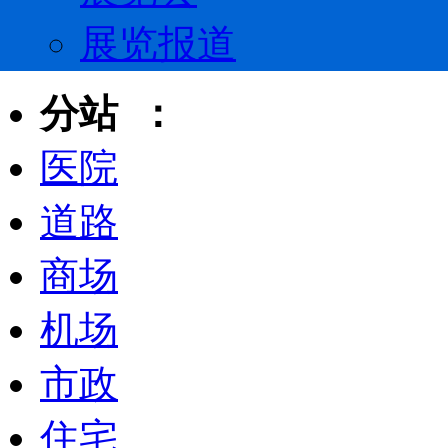
展览报道
分站 ：
医院
道路
商场
机场
市政
住宅