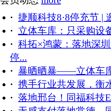
·
捷顺科技8·8停充节 |
·
立体车库：只采购设备后
·
科拓×鸿蒙：落地深
停...
·
暴晒晒暴——立体车
·
携手行业共发展，衡
·
落地邢台！同福科技ET
·
无感支付落地常德，