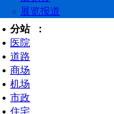
展览报道
分站 ：
医院
道路
商场
机场
市政
住宅