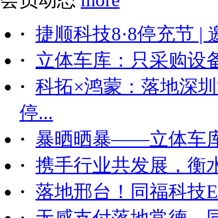
·
捷顺科技8·8停充节 |
·
立体车库：只采购设备后
·
科拓×鸿蒙：落地深
停...
·
暴晒晒暴——立体车
·
携手行业共发展，衡
·
落地邢台！同福科技ET
·
无感支付落地常德，