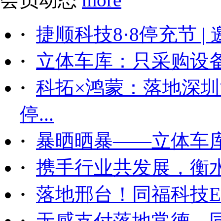
·
捷顺科技8·8停充节 |
·
立体车库：只采购设备后
·
科拓×鸿蒙：落地深
停...
·
暴晒晒暴——立体车
·
携手行业共发展，衡
·
落地邢台！同福科技ET
·
无感支付落地常德，