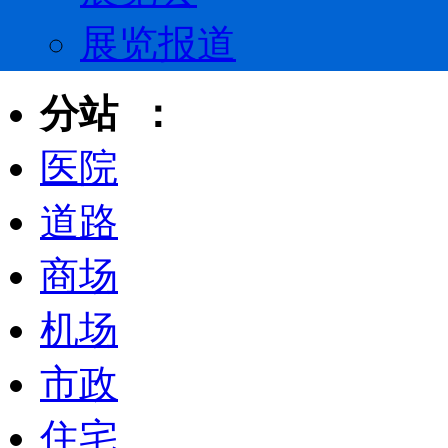
展览报道
分站 ：
医院
道路
商场
机场
市政
住宅