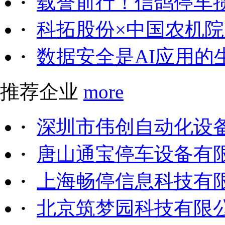
·
载誉前行！信鸽停车
·
科拓股份×中国农机院｜
·
数据安全是AI应用的
推荐企业
more
·
深圳市伟创自动化设
·
唐山通宝停车设备有
·
上海畅停信息科技有
·
北京筑梦园科技有限