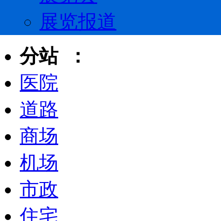
展览报道
分站 ：
医院
道路
商场
机场
市政
住宅