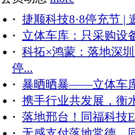
·
捷顺科技8·8停充节 |
·
立体车库：只采购设备后
·
科拓×鸿蒙：落地深
停...
·
暴晒晒暴——立体车
·
携手行业共发展，衡
·
落地邢台！同福科技ET
·
无感支付落地常德，