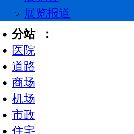
展览报道
分站 ：
医院
道路
商场
机场
市政
住宅