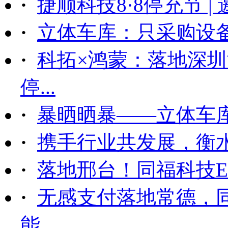
·
捷顺科技8·8停充节 |
·
立体车库：只采购设备后
·
科拓×鸿蒙：落地深
停...
·
暴晒晒暴——立体车
·
携手行业共发展，衡
·
落地邢台！同福科技ET
·
无感支付落地常德，
能...