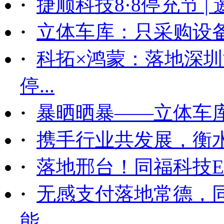
·
捷顺科技8·8停充节 |
·
立体车库：只采购设备后
·
科拓×鸿蒙：落地深
停...
·
暴晒晒暴——立体车
·
携手行业共发展，衡
·
落地邢台！同福科技ET
·
无感支付落地常德，
能...