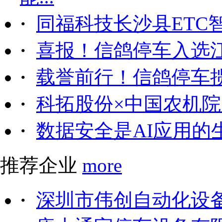
·
同福科技长沙县ETC
·
喜报！信鸽停车入选
·
载誉前行！信鸽停车
·
科拓股份×中国农机院｜
·
数据安全是AI应用的
推荐企业
more
·
深圳市伟创自动化设