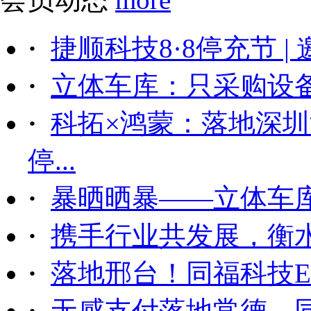
·
捷顺科技8·8停充节 |
·
立体车库：只采购设备后
·
科拓×鸿蒙：落地深
停...
·
暴晒晒暴——立体车
·
携手行业共发展，衡
·
落地邢台！同福科技ET
·
无感支付落地常德，