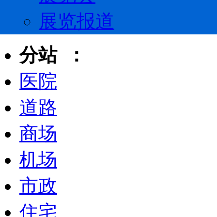
展览报道
分站 ：
医院
道路
商场
机场
市政
住宅