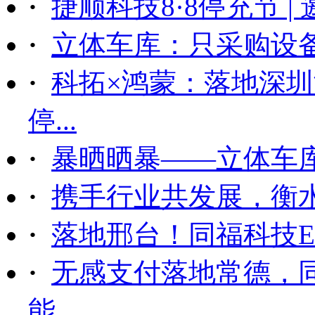
·
捷顺科技8·8停充节 |
·
立体车库：只采购设备后
·
科拓×鸿蒙：落地深
停...
·
暴晒晒暴——立体车
·
携手行业共发展，衡
·
落地邢台！同福科技ET
·
无感支付落地常德，
能...