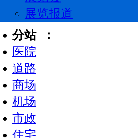
展览报道
分站 ：
医院
道路
商场
机场
市政
住宅