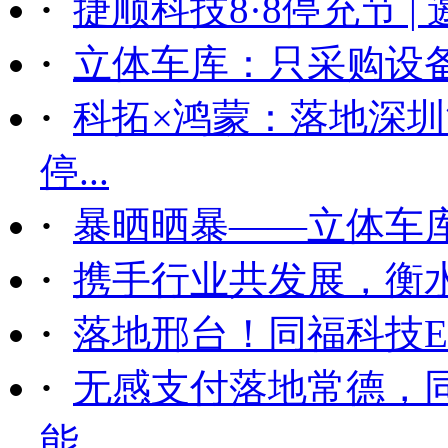
·
捷顺科技8·8停充节 |
·
立体车库：只采购设备后
·
科拓×鸿蒙：落地深
停...
·
暴晒晒暴——立体车
·
携手行业共发展，衡
·
落地邢台！同福科技ET
·
无感支付落地常德，
能...