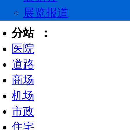
展览报道
分站 ：
医院
道路
商场
机场
市政
住宅