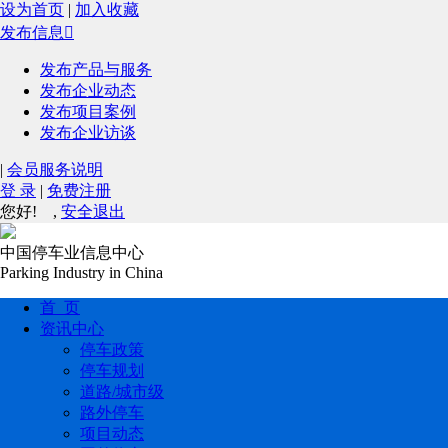
设为首页
|
加入收藏
发布信息

发布产品与服务
发布企业动态
发布项目案例
发布企业访谈
|
会员服务说明
登 录
|
免费注册
您好!
,
安全退出
中国停车业信息中心
Parking Industry in China
首 页
资讯中心
停车政策
停车规划
道路/城市级
路外停车
项目动态