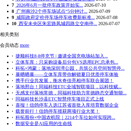
7
2026年6月一批停车政策开始实...
2026-07-10
8
广州南沙2个停车场试点“5分钟计...
2026-07-09
9
咸阳政府定价停车场停车收费新标准...
2026-07-08
10
西安未央区朱宏路凤城四路立交南停...
2026-07-07
相关类别
会员动态
more
·
捷顺科技8·8停充节 | 邀请全国充电场站加入...
·
立体车库：只采购设备后分包VS选用EPC总承包...
·
科拓×鸿蒙：落地深圳湾公园，共筑公共空间智慧停...
·
暴晒晒暴——立体车库带你解锁夏日优质停车体验
·
携手行业共发展，衡水奇佳亮相停车联合展团！
·
落地邢台！同福科技ETC全域智联项目，以科技赋...
·
无感支付落地常德，同福科技助力常德静态交通智能...
·
同福科技长沙县ETC智慧停车项目正式上线
·
喜报！信鸽停车入选江苏省首批入库培育数据企业
·
载誉前行！信鸽停车揽获两项行业大奖！
·
科拓股份×中国农机院｜2214个车位如何实现跨...
·
数据安全是AI应用的生命线