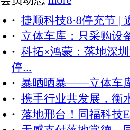
·
捷顺科技8·8停充节 |
·
立体车库：只采购设备后
·
科拓×鸿蒙：落地深
停...
·
暴晒晒暴——立体车
·
携手行业共发展，衡
·
落地邢台！同福科技ET
·
无感支付落地常德，