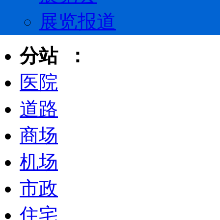
展览报道
分站 ：
医院
道路
商场
机场
市政
住宅