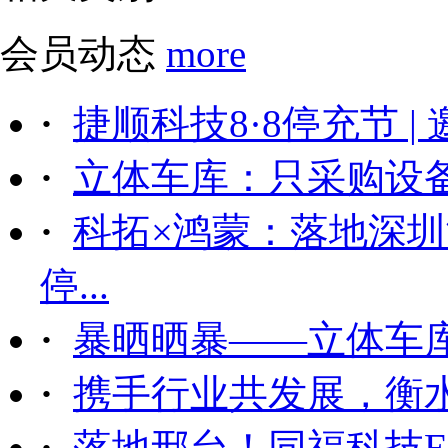
会员动态
more
·
捷顺科技8·8停充节 |
·
立体车库：只采购设备后
·
科拓×鸿蒙：落地深
停...
·
暴晒晒暴——立体车
·
携手行业共发展，衡
·
落地邢台！同福科技ET