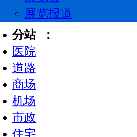
展览报道
分站 ：
医院
道路
商场
机场
市政
住宅