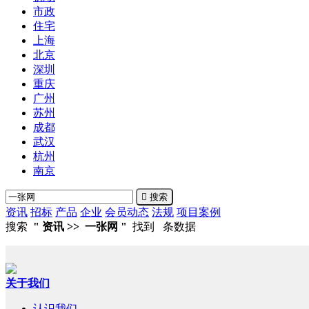
市政
住宅
上海
北京
深圳
重庆
广州
苏州
成都
武汉
杭州
南京

搜索
资讯
招标
产品
企业
会员动态
法规
项目案例
搜索
" 资讯
>> 一张网 "
找到
条数据
关于我们
认识我们