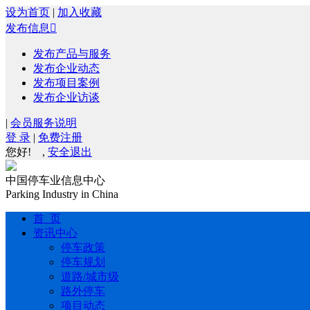
设为首页
|
加入收藏
发布信息

发布产品与服务
发布企业动态
发布项目案例
发布企业访谈
|
会员服务说明
登 录
|
免费注册
您好!
,
安全退出
中国停车业信息中心
Parking Industry in China
首 页
资讯中心
停车政策
停车规划
道路/城市级
路外停车
项目动态