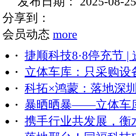
发布日期：
2025-08-2
分享到：
会员动态
more
·
捷顺科技8·8停充节 | 邀
·
立体车库：只采购设备
·
科拓×鸿蒙：落地深圳
·
暴晒晒暴——立体车库
·
携手行业共发展，衡水