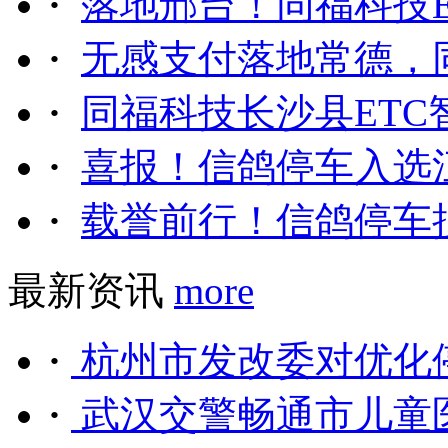
·
落地邢台！同福科技ET
·
无感支付落地常德，同
·
同福科技长沙县ETC智
·
喜报！信鸽停车入选江
·
载誉前行！信鸽停车揽
最新资讯
more
·
杭州市发改委对优化停
·
武汉交警畅通市儿童医