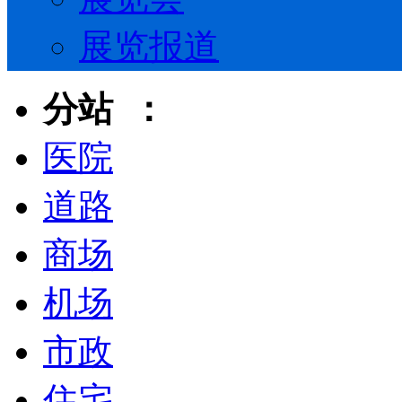
展览报道
分站 ：
医院
道路
商场
机场
市政
住宅