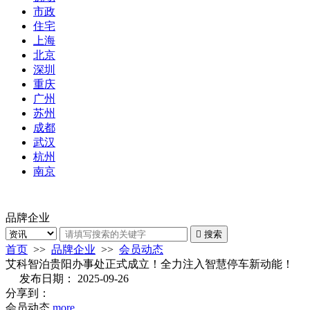
市政
住宅
上海
北京
深圳
重庆
广州
苏州
成都
武汉
杭州
南京
品牌企业

搜索
首页
>>
品牌企业
>>
会员动态
艾科智泊贵阳办事处正式成立！全力注入智慧停车新动能！
发布日期：
2025-09-26
分享到：
会员动态
more