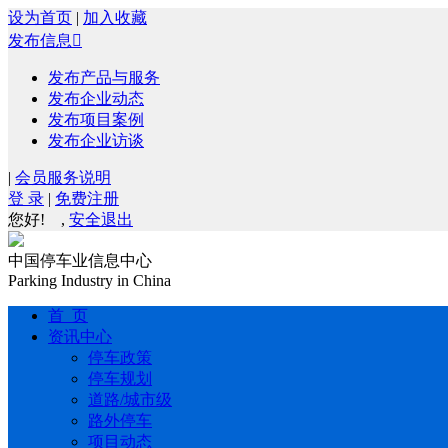
设为首页
|
加入收藏
发布信息

发布产品与服务
发布企业动态
发布项目案例
发布企业访谈
|
会员服务说明
登 录
|
免费注册
您好!
,
安全退出
中国停车业信息中心
Parking Industry in China
首 页
资讯中心
停车政策
停车规划
道路/城市级
路外停车
项目动态