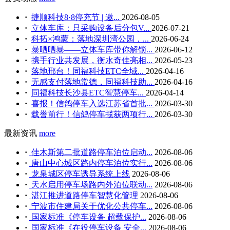
·
捷顺科技8·8停充节 | 邀...
2026-08-05
·
立体车库：只采购设备后分包V...
2026-07-21
·
科拓×鸿蒙：落地深圳湾公园，...
2026-06-24
·
暴晒晒暴——立体车库带你解锁...
2026-06-12
·
携手行业共发展，衡水奇佳亮相...
2026-05-23
·
落地邢台！同福科技ETC全域...
2026-04-16
·
无感支付落地常德，同福科技助...
2026-04-16
·
同福科技长沙县ETC智慧停车...
2026-04-14
·
喜报！信鸽停车入选江苏省首批...
2026-03-30
·
载誉前行！信鸽停车揽获两项行...
2026-03-30
最新资讯
more
·
佳木斯第二批道路停车泊位启动...
2026-08-06
·
唐山中心城区路内停车泊位实行...
2026-08-06
·
龙泉城区停车诱导系统上线
2026-08-06
·
天水启用停车场路内外泊位联动...
2026-08-06
·
湛江推进道路停车智慧化管理
2026-08-06
·
宁波市住建局关于优化公共停车...
2026-08-06
·
国家标准《停车设备 超载保护...
2026-08-06
·
国家标准《在役停车设备 安全...
2026-08-06