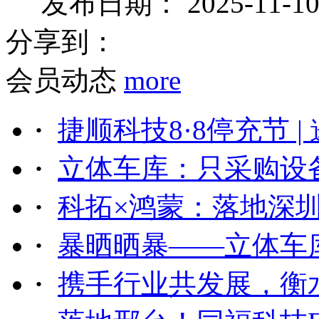
发布日期：
2025-11-1
分享到：
会员动态
more
·
捷顺科技8·8停充节 | 邀
·
立体车库：只采购设备
·
科拓×鸿蒙：落地深圳
·
暴晒晒暴——立体车库
·
携手行业共发展，衡水