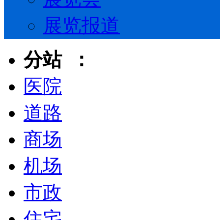
展览报道
分站 ：
医院
道路
商场
机场
市政
住宅