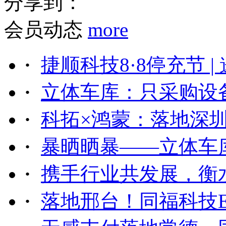
分享到：
会员动态
more
·
捷顺科技8·8停充节 | 邀
·
立体车库：只采购设备
·
科拓×鸿蒙：落地深圳
·
暴晒晒暴——立体车库
·
携手行业共发展，衡水
·
落地邢台！同福科技ET