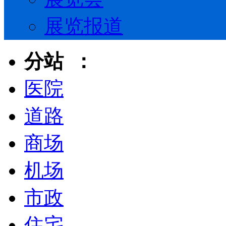
展览报道
分站 ：
医院
道路
商场
机场
市政
住宅