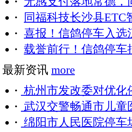
·
无感支付落地常德，同
·
同福科技长沙县ETC智
·
喜报！信鸽停车入选江
·
载誉前行！信鸽停车揽
最新资讯
more
·
杭州市发改委对优化停
·
武汉交警畅通市儿童医
·
绵阳市人民医院停车场