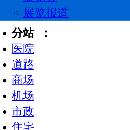
展览报道
分站 ：
医院
道路
商场
机场
市政
住宅