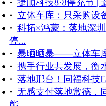
·
捷顺科技8·8停充节 |
·
立体车库：只采购设备后
·
科拓×鸿蒙：落地深
停...
·
暴晒晒暴——立体车
·
携手行业共发展，衡
·
落地邢台！同福科技ET
·
无感支付落地常德，
能...