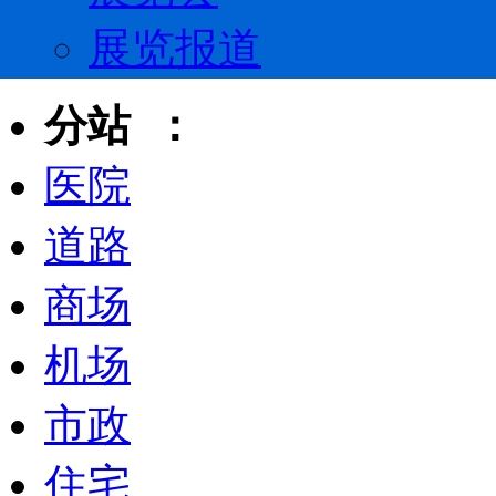
展览报道
分站 ：
医院
道路
商场
机场
市政
住宅