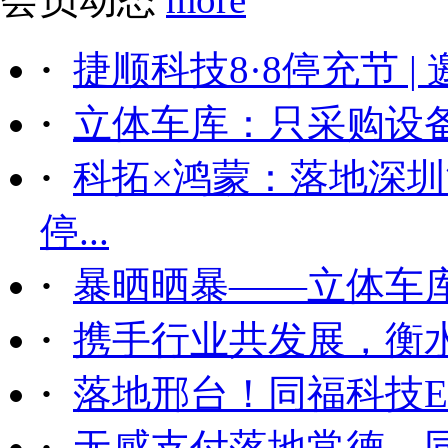
·
捷顺科技8·8停充节 |
·
立体车库：只采购设备后
·
科拓×鸿蒙：落地深
停...
·
暴晒晒暴——立体车
·
携手行业共发展，衡
·
落地邢台！同福科技ET
·
无感支付落地常德，