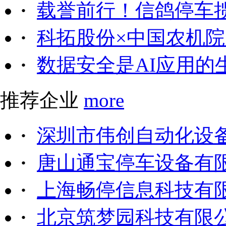
·
载誉前行！信鸽停车
·
科拓股份×中国农机院｜
·
数据安全是AI应用的
推荐企业
more
·
深圳市伟创自动化设
·
唐山通宝停车设备有
·
上海畅停信息科技有
·
北京筑梦园科技有限