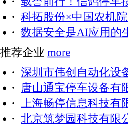
·
载誉前行！信鸽停车
·
科拓股份×中国农机院｜
·
数据安全是AI应用的
推荐企业
more
·
深圳市伟创自动化设
·
唐山通宝停车设备有
·
上海畅停信息科技有
·
北京筑梦园科技有限