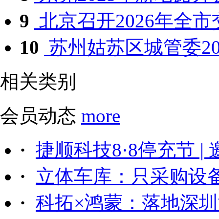
9
北京召开2026年全市交
10
苏州姑苏区城管委202
相关类别
会员动态
more
·
捷顺科技8·8停充节 |
·
立体车库：只采购设备后
·
科拓×鸿蒙：落地深