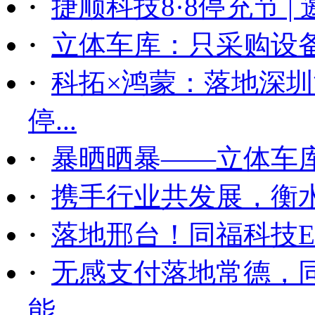
·
捷顺科技8·8停充节 |
·
立体车库：只采购设备后
·
科拓×鸿蒙：落地深
停...
·
暴晒晒暴——立体车
·
携手行业共发展，衡
·
落地邢台！同福科技ET
·
无感支付落地常德，
能...