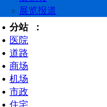
展览报道
分站 ：
医院
道路
商场
机场
市政
住宅