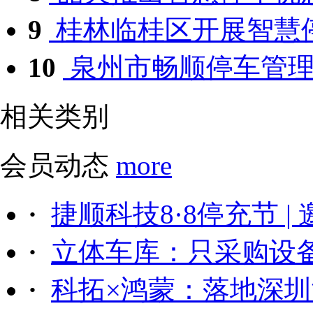
9
桂林临桂区开展智慧停
10
泉州市畅顺停车管理有
相关类别
会员动态
more
·
捷顺科技8·8停充节 |
·
立体车库：只采购设备后
·
科拓×鸿蒙：落地深