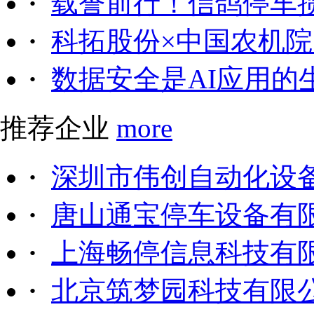
·
载誉前行！信鸽停车
·
科拓股份×中国农机院｜
·
数据安全是AI应用的
推荐企业
more
·
深圳市伟创自动化设
·
唐山通宝停车设备有
·
上海畅停信息科技有
·
北京筑梦园科技有限