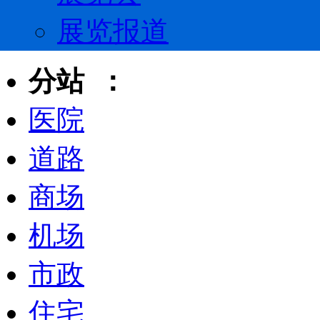
展览报道
分站 ：
医院
道路
商场
机场
市政
住宅