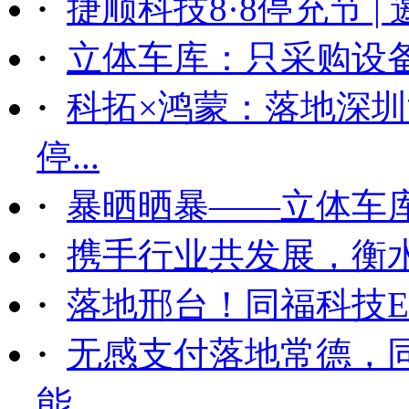
·
捷顺科技8·8停充节 |
·
立体车库：只采购设备后
·
科拓×鸿蒙：落地深
停...
·
暴晒晒暴——立体车
·
携手行业共发展，衡
·
落地邢台！同福科技ET
·
无感支付落地常德，
能...