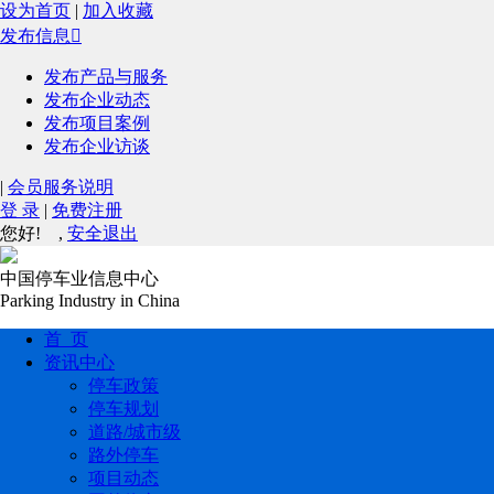
设为首页
|
加入收藏
发布信息

发布产品与服务
发布企业动态
发布项目案例
发布企业访谈
|
会员服务说明
登 录
|
免费注册
您好!
,
安全退出
中国停车业信息中心
Parking Industry in China
首 页
资讯中心
停车政策
停车规划
道路/城市级
路外停车
项目动态