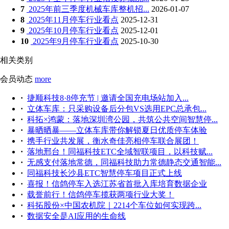
7
2025年前三季度机械车库整机招...
2026-01-07
8
2025年11月停车行业看点
2025-12-31
9
2025年10月停车行业看点
2025-12-01
10
2025年9月停车行业看点
2025-10-30
相关类别
会员动态
more
·
捷顺科技8·8停充节 | 邀请全国充电场站加入...
·
立体车库：只采购设备后分包VS选用EPC总承包...
·
科拓×鸿蒙：落地深圳湾公园，共筑公共空间智慧停...
·
暴晒晒暴——立体车库带你解锁夏日优质停车体验
·
携手行业共发展，衡水奇佳亮相停车联合展团！
·
落地邢台！同福科技ETC全域智联项目，以科技赋...
·
无感支付落地常德，同福科技助力常德静态交通智能...
·
同福科技长沙县ETC智慧停车项目正式上线
·
喜报！信鸽停车入选江苏省首批入库培育数据企业
·
载誉前行！信鸽停车揽获两项行业大奖！
·
科拓股份×中国农机院｜2214个车位如何实现跨...
·
数据安全是AI应用的生命线