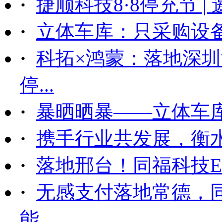
·
捷顺科技8·8停充节 |
·
立体车库：只采购设备后
·
科拓×鸿蒙：落地深
停...
·
暴晒晒暴——立体车
·
携手行业共发展，衡
·
落地邢台！同福科技ET
·
无感支付落地常德，
能...