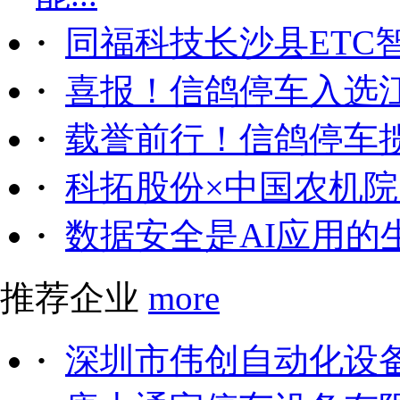
·
同福科技长沙县ETC
·
喜报！信鸽停车入选
·
载誉前行！信鸽停车
·
科拓股份×中国农机院｜
·
数据安全是AI应用的
推荐企业
more
·
深圳市伟创自动化设