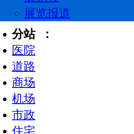
展览报道
分站 ：
医院
道路
商场
机场
市政
住宅