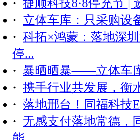
·
捷顺科技8·8停充节 |
·
立体车库：只采购设备后
·
科拓×鸿蒙：落地深
停...
·
暴晒晒暴——立体车
·
携手行业共发展，衡
·
落地邢台！同福科技ET
·
无感支付落地常德，
能...