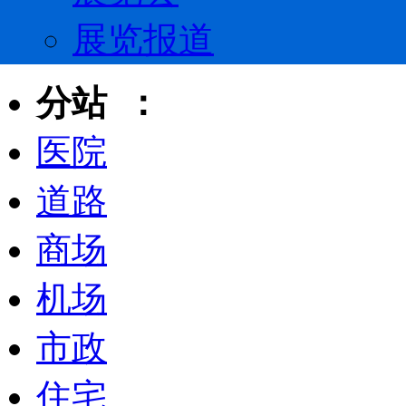
展览报道
分站 ：
医院
道路
商场
机场
市政
住宅