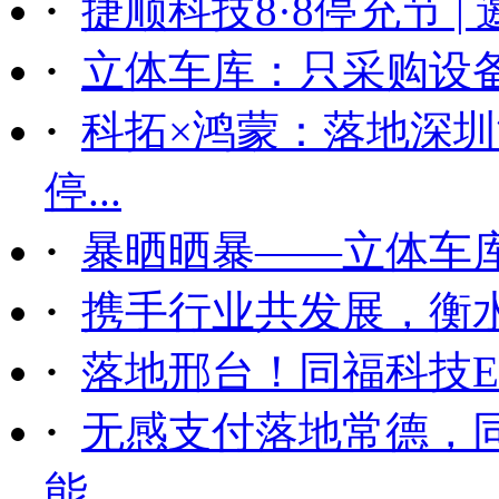
·
捷顺科技8·8停充节 |
·
立体车库：只采购设备后
·
科拓×鸿蒙：落地深
停...
·
暴晒晒暴——立体车
·
携手行业共发展，衡
·
落地邢台！同福科技ET
·
无感支付落地常德，
能...