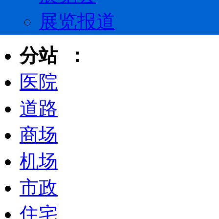
展览报道
分站 ：
医院
道路
商场
机场
市政
住宅