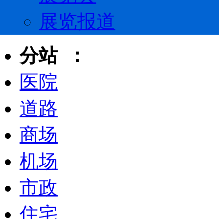
展览报道
分站 ：
医院
道路
商场
机场
市政
住宅