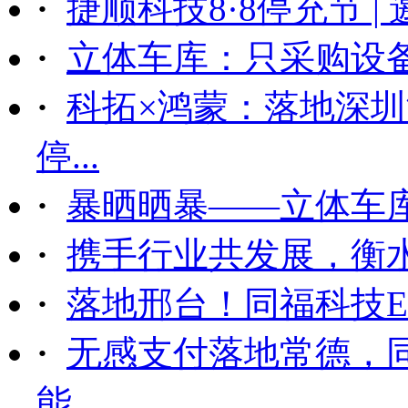
·
捷顺科技8·8停充节 |
·
立体车库：只采购设备后
·
科拓×鸿蒙：落地深
停...
·
暴晒晒暴——立体车
·
携手行业共发展，衡
·
落地邢台！同福科技ET
·
无感支付落地常德，
能...