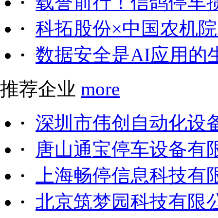
·
载誉前行！信鸽停车
·
科拓股份×中国农机院｜
·
数据安全是AI应用的
推荐企业
more
·
深圳市伟创自动化设
·
唐山通宝停车设备有
·
上海畅停信息科技有
·
北京筑梦园科技有限