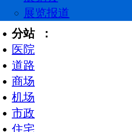
展览报道
分站 ：
医院
道路
商场
机场
市政
住宅