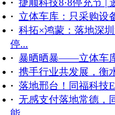
·
捷顺科技8·8停充节 |
·
立体车库：只采购设备后
·
科拓×鸿蒙：落地深
停...
·
暴晒晒暴——立体车
·
携手行业共发展，衡
·
落地邢台！同福科技ET
·
无感支付落地常德，
能...