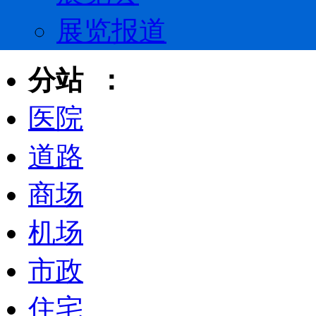
展览报道
分站 ：
医院
道路
商场
机场
市政
住宅