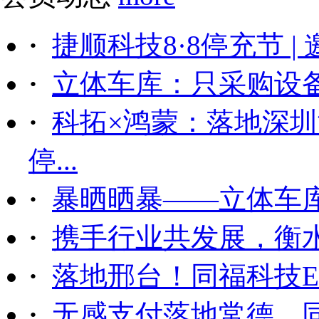
·
捷顺科技8·8停充节 |
·
立体车库：只采购设备后
·
科拓×鸿蒙：落地深
停...
·
暴晒晒暴——立体车
·
携手行业共发展，衡
·
落地邢台！同福科技ET
·
无感支付落地常德，